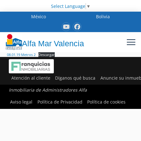
Select Language
▼
México
Bolivia
Alfa Mar Valencia
08.01.19 Metros 2
Descargar
Atención al cliente
Díganos qué busca
Anuncie su inmueb
Inmobiliaria de Administradores Alfa
Aviso legal
Política de Privacidad
Política de cookies