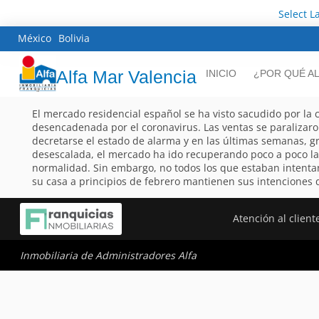
Select 
México
Bolivia
Alfa Mar Valencia
INICIO
¿POR QUÉ A
El mercado residencial español se ha visto sacudido por la c
desencadenada por el coronavirus. Las ventas se paralizaro
decretarse el estado de alarma y en las últimas semanas, gr
desescalada, el mercado ha ido recuperando poco a poco l
normalidad. Sin embargo, no todos los que estaban intent
su casa a principios de febrero mantienen sus intenciones 
Atención al client
Inmobiliaria de Administradores Alfa