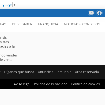
Language
▼
LFA?
DEBE SABER
FRANQUICIA
NOTICIAS / CONSEJOS
risis
n tras
acias a la
a
ando vender
de venta.
e
Díganos qué busca
Anuncie su inmueble
Área reservada
Aviso legal
Política de Privacidad
Política de cookies