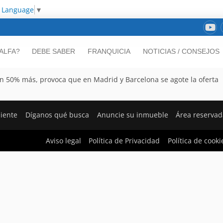
t Language
▼
ALFA?
DEBE SABER
FRANQUICIA
NOTICIAS / CONSEJOS
un 50% más, provoca que en Madrid y Barcelona se agote la oferta
liente
Díganos qué busca
Anuncie su inmueble
Área reservad
Aviso legal
Política de Privacidad
Política de cooki