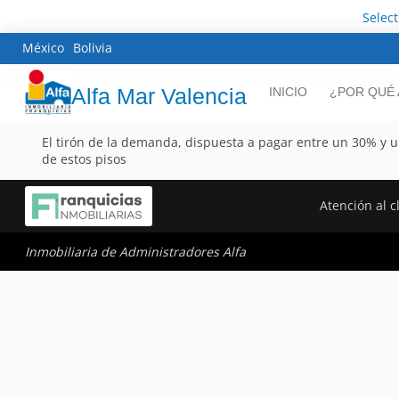
Selec
México
Bolivia
Alfa Mar Valencia
INICIO
¿POR QUÉ 
El tirón de la demanda, dispuesta a pagar entre un 30% y 
de estos pisos
Atención al c
Inmobiliaria de Administradores Alfa