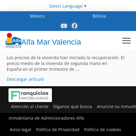
Select Language
▼
México
Bolivia
Alfa Mar Valencia
Los precios de la vivienda han iniciado la recuperación. El
precio medio de la vivienda de segunda mano en
España en el primer trimestre de ….
Descargar artículo
Atención al cliente
Díganos qué busca
Anuncie su inmueb
Inmobiliaria de Administradores Alfa
Aviso legal
Política de Privacidad
Política de cookies