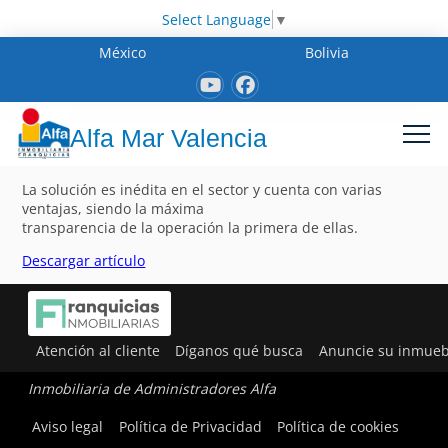
Select Language
▼
México
Bolivia
Alfa Mar Valencia
La solución es inédita en el sector y cuenta con varias
ventajas, siendo la máxima
transparencia de la operación la primera de ellas.
Descargar artículo
Atención al cliente
Díganos qué busca
Anuncie su inmueb
Inmobiliaria de Administradores Alfa
Aviso legal
Política de Privacidad
Política de cookies