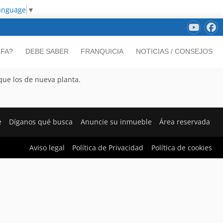
Language
▼
LFA?
DEBE SABER
FRANQUICIA
NOTICIAS / CONSEJOS
que los de nueva planta.
e
Díganos qué busca
Anuncie su inmueble
Área reservada
Aviso legal
Política de Privacidad
Política de cookies