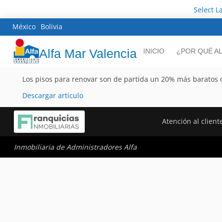
Select 
México
Bolivia
Alfa Mar Valencia
INICIO
¿POR QUÉ A
Los pisos para renovar son de partida un 20% más baratos 
Descargar artículo
Atención al client
Inmobiliaria de Administradores Alfa