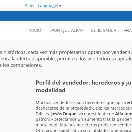
Select Language
▼
INICIO
¿POR QUÉ ALFA?
DEBE SABER
FRA
 históricos, cada vez más propietarios optan por vender su
menta la oferta disponible, permite a los vendedores capital
a los compradores.
Perfil del vendedor: herederos y ju
modalidad
Muchos vendedores son herederos que aprovech
deshacerse de la propiedad», explica Mercedes 
Felices.
Jesús Duque
, vicepresidente de
Alfa Inm
patrón: «Detectamos un aumento tras la pandemi
mortalidad. Muchos herederos prefieren vender y
Otro grupo significativo son jubilados que bus