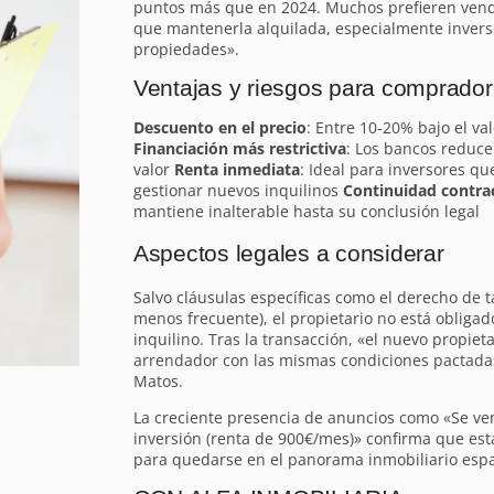
puntos más que en 2024. Muchos prefieren vend
que mantenerla alquilada, especialmente invers
propiedades».
Ventajas y riesgos para comprador
Descuento en el precio
: Entre 10-20% bajo el v
Financiación más restrictiva
: Los bancos reduce
valor
Renta inmediata
: Ideal para inversores qu
gestionar nuevos inquilinos
Continuidad contra
mantiene inalterable hasta su conclusión legal
Aspectos legales a considerar
Salvo cláusulas específicas como el derecho de t
menos frecuente), el propietario no está obligad
inquilino. Tras la transacción, «el nuevo propiet
arrendador con las mismas condiciones pactadas
Matos.
La creciente presencia de anuncios como «Se ven
inversión (renta de 900€/mes)» confirma que es
para quedarse en el panorama inmobiliario espa