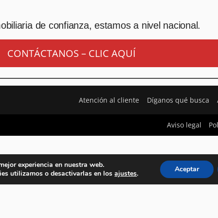
biliaria de confianza, estamos a nivel nacional.
CONTÁCTANOS – CLIC AQUÍ
Atención al cliente
Díganos qué busca
Aviso legal
Po
 mejor experiencia en nuestra web.
Aceptar
es utilizamos o desactivarlas en los
ajustes
.