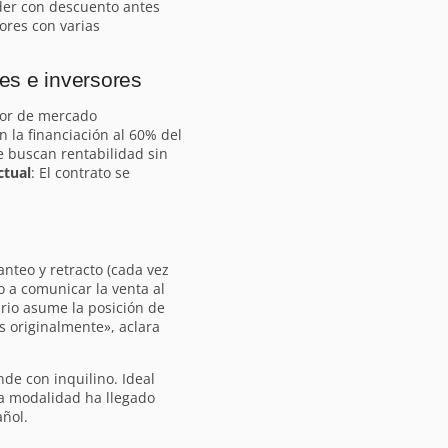
er con descuento antes
ores con varias
es e inversores
alor de mercado
n la financiación al 60% del
e buscan rentabilidad sin
ctual
: El contrato se
anteo y retracto (cada vez
o a comunicar la venta al
ario asume la posición de
 originalmente», aclara
de con inquilino. Ideal
ta modalidad ha llegado
ñol.