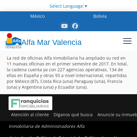
Select Language
▼
México
Bolivia
Alfa Mar Valencia
La red de oficinas Alfa Inmobiliaria ha ampliado su red en
11 nuevas oficinas en el primer semestre de 2017. En total,
la cadena cuenta ya con 227 agencias operativas, 134 de
ellas en España y otras 93 a nivel internacional, repartidas
por México (87), Costa Rica (una) Paraguay (una), Francia
(una) y Argentina (una) y Ecuador (una).
Atención al cliente
Díganos qué busca
Anuncie su inmueb
Inmobiliaria de Administradores Alfa