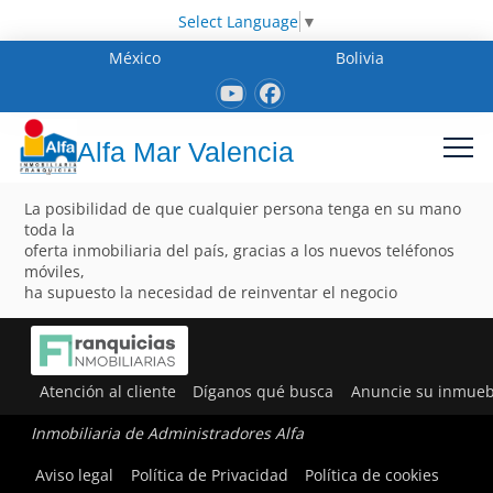
Select Language
▼
México
Bolivia
Alfa Mar Valencia
La posibilidad de que cualquier persona tenga en su mano
toda la
oferta inmobiliaria del país, gracias a los nuevos teléfonos
móviles,
ha supuesto la necesidad de reinventar el negocio
Atención al cliente
Díganos qué busca
Anuncie su inmueb
Inmobiliaria de Administradores Alfa
Aviso legal
Política de Privacidad
Política de cookies