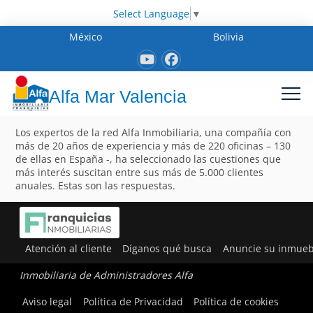
Select Language
▼
México
Bolivia
Alfa Mar Valencia
Los expertos de la red Alfa Inmobiliaria, una compañía con
más de 20 años de experiencia y más de 220 oficinas – 130
de ellas en España -, ha seleccionado las cuestiones que
más interés suscitan entre sus más de 5.000 clientes
anuales. Estas son las respuestas.
Atención al cliente
Díganos qué busca
Anuncie su inmueb
Inmobiliaria de Administradores Alfa
Aviso legal
Política de Privacidad
Política de cookies