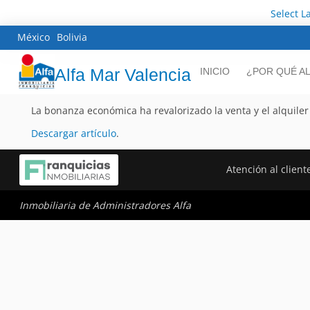
Select 
México
Bolivia
Alfa Mar Valencia
INICIO
¿POR QUÉ A
La bonanza económica ha revalorizado la venta y el alquiler
Descargar artículo
.
Atención al client
Inmobiliaria de Administradores Alfa