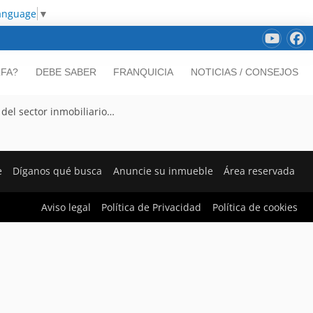
Language
▼
LFA?
DEBE SABER
FRANQUICIA
NOTICIAS / CONSEJOS
 del sector inmobiliario…
e
Díganos qué busca
Anuncie su inmueble
Área reservada
Aviso legal
Política de Privacidad
Política de cookies