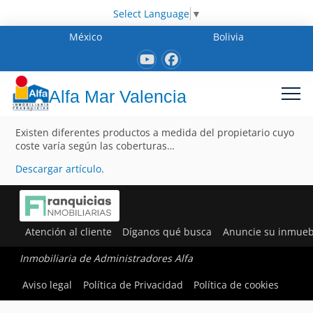
Select Language
▼
México
Bolivia
Alfa Mar Valencia
Existen diferentes productos a medida del propietario cuyo
coste varía según las coberturas…
Descargar artículo
.
Atención al cliente
Díganos qué busca
Anuncie su inmueb
Inmobiliaria de Administradores Alfa
Aviso legal
Política de Privacidad
Política de cookies