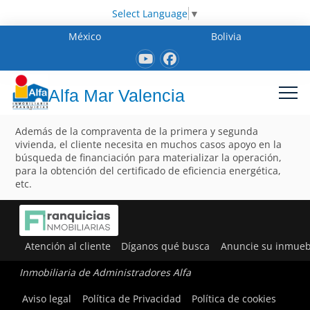
Select Language
▼
México
Bolivia
Alfa Mar Valencia
Además de la compraventa de la primera y segunda
vivienda, el cliente necesita en muchos casos apoyo en la
búsqueda de financiación para materializar la operación,
para la obtención del certificado de eficiencia energética,
etc.
Atención al cliente
Díganos qué busca
Anuncie su inmueb
Inmobiliaria de Administradores Alfa
Aviso legal
Política de Privacidad
Política de cookies