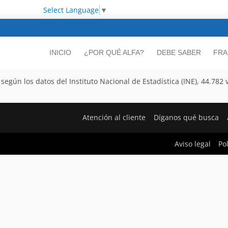
Select Language
▼
INICIO
¿POR QUÉ ALFA?
DEBE SABER
FRA
ún los datos del Instituto Nacional de Estadística (INE), 44.782 v
Atención al cliente
Díganos qué busca
Aviso legal
Po